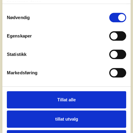
Kvalitet
tjenestene deres.
Samtykkevalg
Nødvendig
Egenskaper
Informasjonssikkerhet
Statistikk
Markedsføring
Klima, miljø og arbeidsmiljø
Tillat alle
tillat utvalg