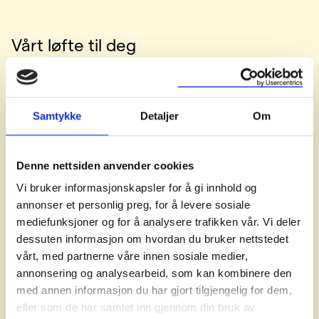
Vårt løfte til deg
Når du er kunde hos oss, skal du være trygg på at du får
den oppfølgingen og støtten du trenger gjennom hele
Samtykke
Detaljer
Om
kundeforholdet. Våre leveranser skal møte dine
forventninger og du skal oppleve at vi har ryddige
prosesser, lager sikre løsninger og følger relevante lover
Denne nettsiden anvender cookies
og forskrifter. Vi skal være en samarbeidspartner med
Vi bruker informasjonskapsler for å gi innhold og
kompetanse og faglig innsikt, som jobber for å alltid bli
annonser et personlig preg, for å levere sosiale
bedre.
mediefunksjoner og for å analysere trafikken vår. Vi deler
dessuten informasjon om hvordan du bruker nettstedet
vårt, med partnerne våre innen sosiale medier,
annonsering og analysearbeid, som kan kombinere den
med annen informasjon du har gjort tilgjengelig for dem,
eller som de har samlet inn gjennom din bruk av