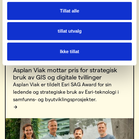
Sommerskole for GIS-ere: ta digitale
kurs til halv pris
Tillat alle
Sommeren er det perfekte tidspunktet for å lære
noe nytt. Ut juli får du 50 % rabatt på utvalgte
tillat utvalg
digitale GIS-kurs, slik at du kan løfte ferdighetene
dine akkurat når det passer deg.
Ikke tillat
Asplan Viak mottar pris for strategisk
bruk av GIS og digitale tvillinger
Asplan Viak er tildelt Esri SAG Award for sin
ledende og strategiske bruk av Esri-teknologi i
samfunns- og byutviklingsprosjekter.