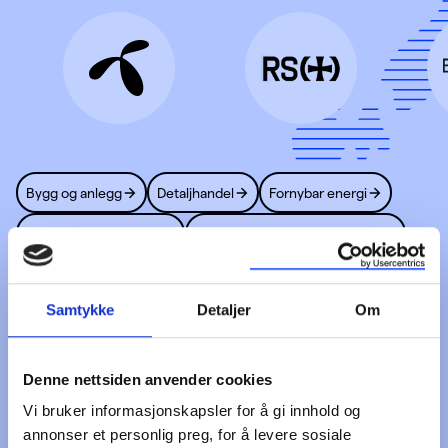
Bygg og anlegg
Detaljhandel
Fornybar energi
Ideelle organisasjoner
Kommune og fylkeskommune
Kraftproduksjon og distribusjon
Myndigheter
Samtykke
Detaljer
Om
Olje og gass
Samferdsel og infrastruktur
Sikkerhet og beredskap
Telekom
Denne nettsiden anvender cookies
Se våre kundehistorier
Vi bruker informasjonskapsler for å gi innhold og
annonser et personlig preg, for å levere sosiale