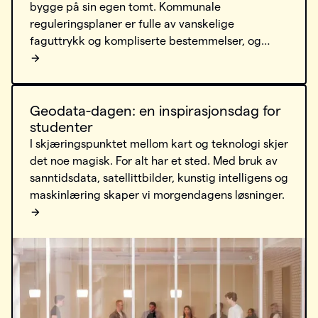
bygge på sin egen tomt. Kommunale
reguleringsplaner er fulle av vanskelige
faguttrykk og kompliserte bestemmelser, og
mange gir opp lenge før de finner svaret. Origo
Drømmeplan fra Geodata gjør planinformasjon
forståelig for alle.
Geodata-dagen: en inspirasjonsdag for
studenter
I skjæringspunktet mellom kart og teknologi skjer
det noe magisk. For alt har et sted. Med bruk av
sanntidsdata, satellittbilder, kunstig intelligens og
maskinlæring skaper vi morgendagens løsninger.