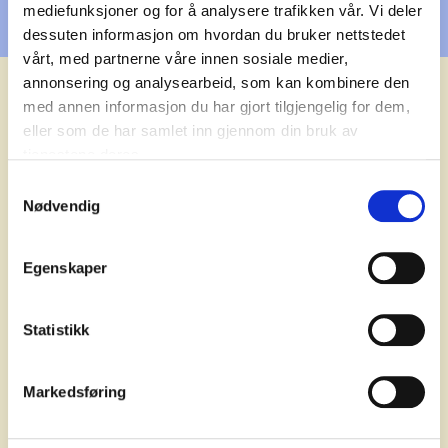
mediefunksjoner og for å analysere trafikken vår. Vi deler
dessuten informasjon om hvordan du bruker nettstedet
vårt, med partnerne våre innen sosiale medier,
annonsering og analysearbeid, som kan kombinere den
med annen informasjon du har gjort tilgjengelig for dem,
eller som de har samlet inn gjennom din bruk av
Aktuelt
tjenestene deres.
Samtykkevalg
Flere artikler
Nødvendig
Egenskaper
Statistikk
Markedsføring