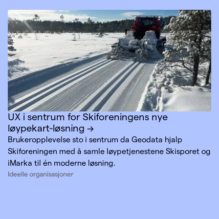
bedre dialog – både med kunder og andre havner.
UX i sentrum for Skiforeningens nye
løypekart-løsning
Brukeropplevelse sto i sentrum da Geodata hjalp
Skiforeningen med å samle løypetjenestene Skisporet og
iMarka til én moderne løsning.
Ideelle organisasjoner