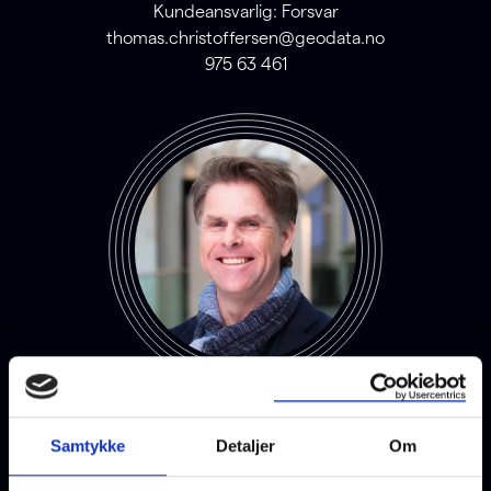
Kundeansvarlig: Forsvar
thomas.christoffersen@geodata.no
975 63 461
Christer Sandum
Kundeansvarlig: Beredskap, Telekom
Samtykke
Detaljer
Om
christer.sandum@geodata.no
911 55 190