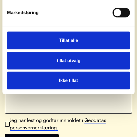
Markedsføring
Mobilnummer
Hva gjelder henvendelsen?
Tillat alle
tillat utvalg
Melding
Ikke tillat
Jeg har lest og godtar innholdet i
Geodatas
personvernerklæring.