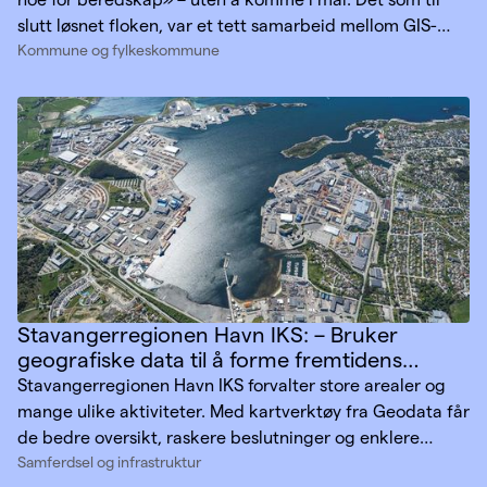
slutt løsnet floken, var et tett samarbeid mellom GIS-
Kommune og fylkeskommune
miljøet, en beredskapskoordinator og Geodata.
Stavangerregionen Havn IKS: – Bruker
geografiske data til å forme fremtidens
havner
Stavangerregionen Havn IKS forvalter store arealer og
mange ulike aktiviteter. Med kartverktøy fra Geodata får
de bedre oversikt, raskere beslutninger og enklere
Samferdsel og infrastruktur
samarbeid. Resultatet er mer målrettet utvikling og