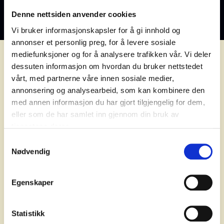
Denne nettsiden anvender cookies
Vi bruker informasjonskapsler for å gi innhold og
annonser et personlig preg, for å levere sosiale
mediefunksjoner og for å analysere trafikken vår. Vi deler
dessuten informasjon om hvordan du bruker nettstedet
vårt, med partnerne våre innen sosiale medier,
Kontakt oss
annonsering og analysearbeid, som kan kombinere den
Send oss en henvendelse,
med annen informasjon du har gjort tilgjengelig for dem,
eller som de har samlet inn gjennom din bruk av
og vi vil ta kontakt med
tjenestene deres.
deg så snart som mulig
Samtykkevalg
Nødvendig
* Alle felter er obligatoriske
Navn
Egenskaper
E-post
Statistikk