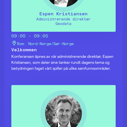
Espen Kristiansen
Administrerende direktør
Geodata
09:00 - 09:05
Rom: Nord-Norge/Sør-Norge
Velkommen
Konferansen åpnes av vår administrerende direktør, Espen
Kristiansen, som deler sine tanker rundt dagens tema og
betydningen faget vårt spiller på ulike samfunnsområder.