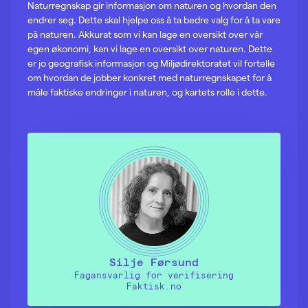
Naturregnskap gir informasjon om naturen og hvordan den
endrer seg. Dette skal hjelpe oss å ta bedre valg for å ta vare
på naturen. Akkurat som vi kan lage en oversikt over vår
egen økonomi, kan vi lage en oversikt over naturen. Dette
er jo geografisk informasjon og Miljødirektoratet vil fortelle
om hvordan de jobber konkret med naturregnskapet for å
måle faktiske endringer i naturen, og kartets rolle i dette.
Silje Førsund
Fagansvarlig for verifisering
Faktisk.no