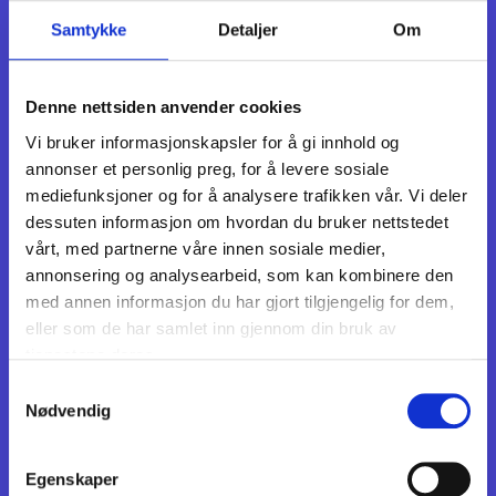
Senior Solutions Engineer
Esri
Samtykke
Detaljer
Om
11:40 - 12:15
Rom: Nord-Norge/Sør-Norge
Denne nettsiden anvender cookies
Årets Esri keynote: Geospatial AI -
Vi bruker informasjonskapsler for å gi innhold og
Transforming GIS for Everyone
annonser et personlig preg, for å levere sosiale
Artificial Intelligence is reshaping the geospatial landscape,
mediefunksjoner og for å analysere trafikken vår. Vi deler
making GIS more accessible to non-experts and
dessuten informasjon om hvordan du bruker nettstedet
dramatically enhancing productivity across workflows. In
vårt, med partnerne våre innen sosiale medier,
this keynote, Rami Alouta will share Esri's vision for
Geospatial AI, showcasing how recent advancements in
annonsering og analysearbeid, som kan kombinere den
ArcGIS empower users to harness AI for frequent and
med annen informasjon du har gjort tilgjengelig for dem,
precise data processing, intelligent field operations, and
eller som de har samlet inn gjennom din bruk av
automated spatial analysis. This session is designed for a
tjenestene deres.
broad audience from GIS professionals to decision-makers,
Samtykkevalg
offering a high-level overview of how ArcGIS is being
Nødvendig
enhanced with AI.
Egenskaper
12:15 - 12:45