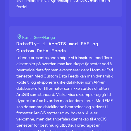
lav til middels nivå. Kjennskap til ArcGIS Online er en
fordel
Rom: Sør-Norge
Dataflyt i ArcGIS med FME og
Custom Data Feeds
I denne presentasjonen håper vi å inspirere med flere
eksempler på hvordan man kan skape tjenester ved å
bearbeide data før man eksponerer dem i form av Esri-
tjenester. Med Custom Data Feeds kan man dynamisk
koble til og eksponere ulike datakilder som API-er,
databaser eller filformater som ikke støttes direkte i
ArcGIS som standard. Vi skal vise eksempler og gå litt
dypere for å se hvordan man tar dem i bruk. Med FME
kan de samme datakildene bearbeides og skrives til
formater ArcGIS støtter ut-av-boksen. Alle er
velkomne, men det anbefales kjennskap til ArcGIS-
tjenester for best mulig utbytte. Foredraget er i