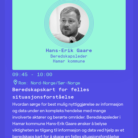
Hans-Erik Gaare
Beredskapsleder
Hamar kommune
09:45 - 10:00
Rom: Nord-Norge/Sør-Norge
Beredskapskart for felles
situasjonsforståelse
Hvordan sørge for best mulig nyttiggjørelse av informasjon
og data under en kompleks hendelse med mange
involverte aktører og berørte områder. Beredskapsleder i
Hamar kommune Hans-Erik Gaare ønsker å belyse
viktigheten av tilgang til informasjon og data ved hjelp av et
beredskaps kart for å skape en felles situasjonsforståelse