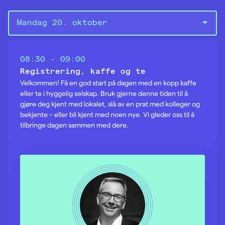
Support
ArcGIS for
08:30 - 09:00
Enterprise/Server
Registrering, kaffe og te
Geodatabase
Velkommen! Få en god start på dagen med en kopp kaffe
ArcGIS Pro
eller te i hyggelig selskap. Bruk gjerne denne tiden til å
gjøre deg kjent med lokalet, slå av en prat med kolleger og
ArcGIS Online
bekjente – eller bli kjent med noen nye. Vi gleder oss til å
ArcGIS for
tilbringe dagen sammen med dere.
Desktop
FME
Geodata Online
VertiGIS Studio