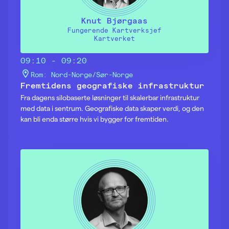
Knut Bjørgaas
Fungerende Kartverksjef
Kartverket
09:10 - 09:20
Rom: Nord-Norge/Sør-Norge
Fremtidens geografiske infrastruktur
Fra dagens silobaserte løsninger til skalerbar infrastruktur
med data i sentrum. Geografiske data skaper verdi, og den
kan bli enda større hvis vi bygger for fremtiden.