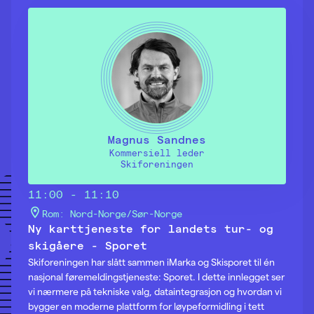
Magnus Sandnes
Kommersiell leder
Skiforeningen
11:00 - 11:10
Rom: Nord-Norge/Sør-Norge
Ny karttjeneste for landets tur- og
skigåere - Sporet
Skiforeningen har slått sammen iMarka og Skisporet til én
nasjonal føremeldingstjeneste: Sporet. I dette innlegget ser
vi nærmere på tekniske valg, dataintegrasjon og hvordan vi
bygger en moderne plattform for løypeformidling i tett