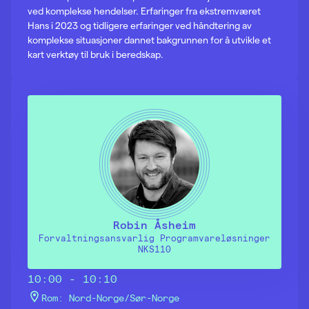
ved komplekse hendelser. Erfaringer fra ekstremværet
Hans i 2023 og tidligere erfaringer ved håndtering av
komplekse situasjoner dannet bakgrunnen for å utvikle et
kart verktøy til bruk i beredskap.
Robin Åsheim
Forvaltningsansvarlig Programvareløsninger
NKS110
10:00 - 10:10
Rom: Nord-Norge/Sør-Norge