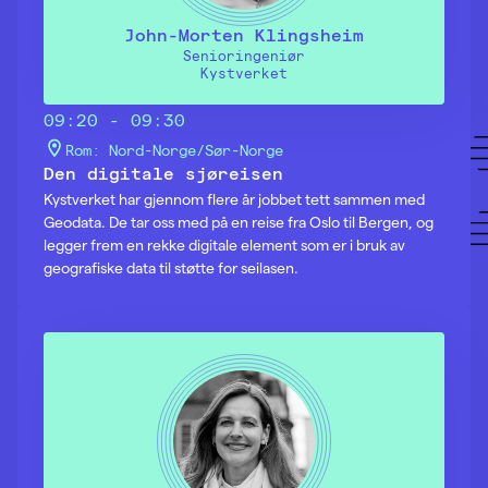
John-Morten Klingsheim
Senioringeniør
Kystverket
09:20 - 09:30
Rom: Nord-Norge/Sør-Norge
Den digitale sjøreisen
Kystverket har gjennom flere år jobbet tett sammen med
Geodata. De tar oss med på en reise fra Oslo til Bergen, og
legger frem en rekke digitale element som er i bruk av
geografiske data til støtte for seilasen.