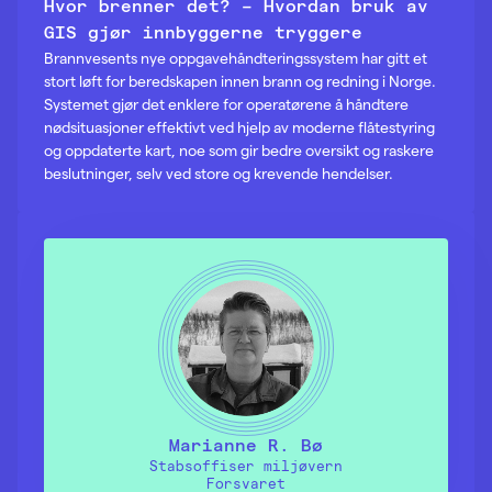
Hvor brenner det? – Hvordan bruk av
GIS gjør innbyggerne tryggere
Brannvesents nye oppgavehåndteringssystem har gitt et
stort løft for beredskapen innen brann og redning i Norge.
Systemet gjør det enklere for operatørene å håndtere
nødsituasjoner effektivt ved hjelp av moderne flåtestyring
og oppdaterte kart, noe som gir bedre oversikt og raskere
beslutninger, selv ved store og krevende hendelser.
Marianne R. Bø
Stabsoffiser miljøvern
Forsvaret