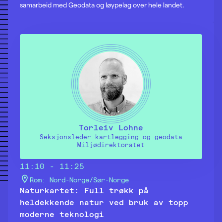
samarbeid med Geodata og løypelag over hele landet.
Torleiv Lohne
Seksjonsleder kartlegging og geodata
Miljødirektoratet
11:10 - 11:25
Rom: Nord-Norge/Sør-Norge
Naturkartet: Full trøkk på
heldekkende natur ved bruk av topp
moderne teknologi