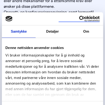
eller andre mekanismer for å etterkomme krav eller
ønsker på disse plattformene.
Oppsett- og konfigurasjonsanvisning, samt lesmegfil
som lister de viktigste endringene, kan bli hentet fra
nedlastingsportalen som du finner på geodata.no..
Foruten tilgang til oppdatert plattformprodukt, vil
Samtykke
Detaljer
Om
oppsettet av NT på et brukersted være konfigurasjon.
Denne nettsiden anvender cookies
Vi bruker informasjonskapsler for å gi innhold og
annonser et personlig preg, for å levere sosiale
mediefunksjoner og for å analysere trafikken vår. Vi deler
dessuten informasjon om hvordan du bruker nettstedet
vårt, med partnerne våre innen sosiale medier,
annonsering og analysearbeid, som kan kombinere den
med annen informasjon du har gjort tilgjengelig for dem,
eller som de har samlet inn gjennom din bruk av
tjenestene deres.