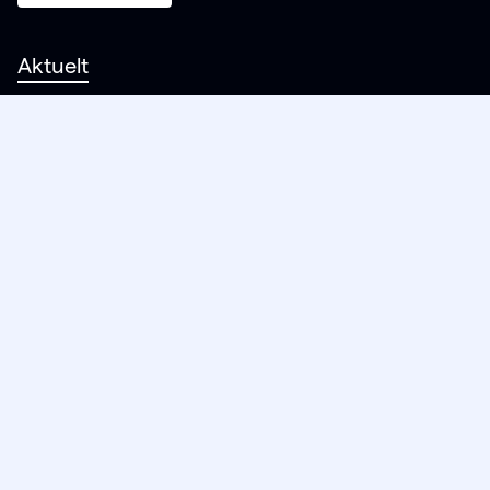
Aktuelt
Support
Karriere
Om oss
Trust Center
Personvernerklæring
Følg oss
Nyhetsbrev
LinkedIn