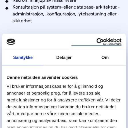
Råd om innkjøp av maskinvare
Konsultasjon på system- eller database- arkitektur, -
administrasjon, -konfigurasjon, -ytelsestuning eller -
sikkerhet
Bistand utover det som dekkes av Teknisk Support kan
bestilles av Kunden. Bistanden faktureres da etter
Leverandørens til enhver tid gjeldende satser for
Samtykke
Detaljer
Om
konsulentbistand.
Denne nettsiden anvender cookies
Vi bruker informasjonskapsler for å gi innhold og
Autoriserte kontaktpersoner
annonser et personlig preg, for å levere sosiale
mediefunksjoner og for å analysere trafikken vår. Vi deler
Kunden kan utnevne et begrenset antall autoriserte
dessuten informasjon om hvordan du bruker nettstedet
kontaktpersoner for å melde inn saker til Teknisk
vårt, med partnerne våre innen sosiale medier,
Support. Hvem som er tildelt denne rollen kan når som
annonsering og analysearbeid, som kan kombinere den
helst endres ved å kontakte teknisk support hos
med annen informasjon du har gjort tilgjengelig for dem,