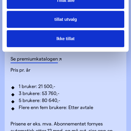
Tillat alle
tillat utvalg
Premium
Ikke tillat
Premium-tilgang gir deg tilgang til alle kursene på
plattformen.
Se premiumkatalogen
Pris pr. år
1 bruker: 21 500,-
3 brukere: 53 760,-
5 brukere: 80 640,-
Flere enn fem brukere: Etter avtale
Prisene er eks. mva. Abonnementet fornyes
automatisk etter 12 mnd. og må evt. sies opp en