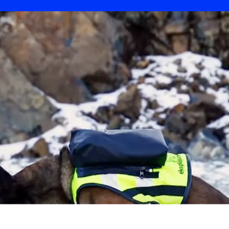
uickCapture-appen kan du gjøre raske markering