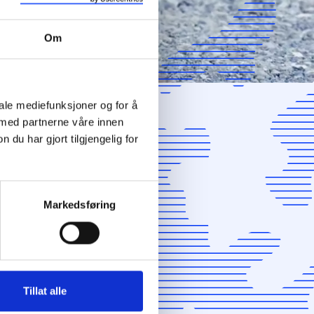
ig
ler,
Om
siver i
iale mediefunksjoner og for å
nerte
 med partnerne våre innen
u har gjort tilgjengelig for
Markedsføring
Tillat alle