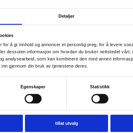
 på flere måter; fra et kjøretøy i bevegelse, samtid
onen din flyr over et område som du inspiserer el
Detaljer
eksemplet under – mens hunder leter etter eksplo
rre veiprosjekt for Skanska.
ookies
 for å gi innhold og annonser et personlig preg, for å levere sos
ruker
Skanska
søk med hund for å sikre at udeto
deler dessuten informasjon om hvordan du bruker nettstedet vårt,
og analysearbeid, som kan kombinere den med annen informasjon d
siver ikke ligger igjen etter sprengningsarbeid.
 inn gjennom din bruk av tjenestene deres.
s søk og markeringer blir registrert i appen, og
e oppdateres direkte i kartsystemet.
Egenskaper
Statistikk
tillat utvalg