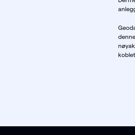
Derme
anlegg
Geoda
denne
nøyak
koblet