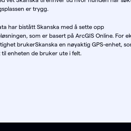
d vet Skanska til enhver tid hvor hunden har søk
splassen er trygg.
ta har bistått Skanska med å sette opp
løsningen, som er basert på ArcGIS Online. For e
tighet brukerSkanska en nøyaktig GPS-enhet, so
 til enheten de bruker ute i felt.