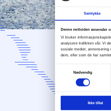
kartet
som dr
Samtykke
som i 
et stø
Denne nettsiden anvender c
Vi bruker informasjonskapsler
Her b
analysere trafikken vår. Vi 
sosiale medier, annonsering 
eksplo
dem, eller som de har samlet
Hunden
dataen
Samtykkevalg
Nødvendig
Ikke tillat