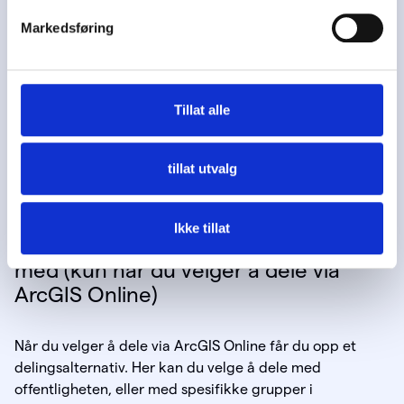
tilleggsfiler
Markedsføring
Du har mulighet til å laste opp tilleggsfiler og inkludere
inn i kartpakka. Det kan for eksempel være ekstra
dokumentasjon eller egne applikasjoner. Følgende
Tillat alle
formater kan ikke inkluderes: .js, .vbs, .py, .pyc, .pyo, .bat
and .ocx.
tillat utvalg
Ikke tillat
Steg 5: Bestem hvem filen skal deles
med (kun når du velger å dele via
ArcGIS Online)
Når du velger å dele via ArcGIS Online får du opp et
delingsalternativ. Her kan du velge å dele med
offentligheten, eller med spesifikke grupper i