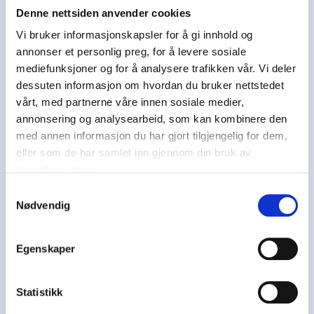
Denne nettsiden anvender cookies
Vi bruker informasjonskapsler for å gi innhold og
annonser et personlig preg, for å levere sosiale
mediefunksjoner og for å analysere trafikken vår. Vi deler
dessuten informasjon om hvordan du bruker nettstedet
vårt, med partnerne våre innen sosiale medier,
Steg 3: Beskriv innholdet
annonsering og analysearbeid, som kan kombinere den
med annen informasjon du har gjort tilgjengelig for dem,
Fyll ut en beskrivelse av dokumentet som gjør at den du
eller som de har samlet inn gjennom din bruk av
deler med får informasjon om akkurat hva map
tjenestene deres.
packagen din inneholder. Det er viktig å merke
Samtykkevalg
dokumentet (tags) hvis det skal deles via ArcGIS Online,
Nødvendig
slik at det blir søkbart.
Egenskaper
Statistikk
Steg 4: Last opp eventuelle