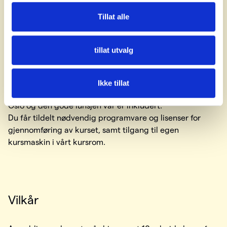
Grunnleggende kjennskap til ArcGIS Online er en fordel.
Tillat alle
tillat utvalg
Praktisk informasjon
Ikke tillat
Kurset holdes i Geodatas lokaler i Grev Wedels Plass 9 i
Oslo og den gode lunsjen vår er inkludert.
Du får tildelt nødvendig programvare og lisenser for
gjennomføring av kurset, samt tilgang til egen
kursmaskin i vårt kursrom.
Vilkår