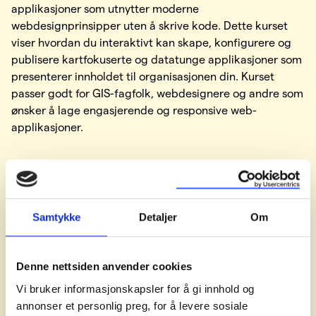
applikasjoner som utnytter moderne
webdesignprinsipper uten å skrive kode. Dette kurset
viser hvordan du interaktivt kan skape, konfigurere og
publisere kartfokuserte og datatunge applikasjoner som
presenterer innholdet til organisasjonen din. Kurset
passer godt for GIS-fagfolk, webdesignere og andre som
ønsker å lage engasjerende og responsive web-
applikasjoner.
Læremål
Samtykke
Detaljer
Om
Design
appens oppsett og tema basert på
målgruppen og formålet.
Denne nettsiden anvender cookies
Konfigurer
widgets for å muliggjøre interaksjon for
Vi bruker informasjonskapsler for å gi innhold og
brukerne med organisasjonens web kart, samt 2D-
annonser et personlig preg, for å levere sosiale
og 3D-data.