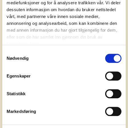
mediefunksjoner og for å analysere trafikken vår. Vi deler
Konfigurer
widgets for å gi datadrevet funksjonalitet
dessuten informasjon om hvordan du bruker nettstedet
over flere sider.
vårt, med partnerne våre innen sosiale medier,
Test
, forhåndsvis og publiser appene dine for bruk på
annonsering og analysearbeid, som kan kombinere den
ulike enheter.
med annen informasjon du har gjort tilgjengelig for dem,
eller som de har samlet inn gjennom din bruk av
tjenestene deres.
Samtykkevalg
Nødvendig
Målgruppe
Egenskaper
Alle som er intreressert i å bygge web apps i fremtiden,
eller som jobber med Web App Builder i ArcGIS.
Statistikk
Markedsføring
Forkunnskaper